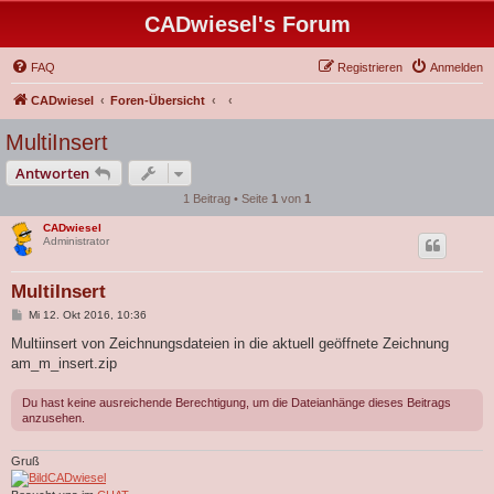
CADwiesel's Forum
FAQ
Registrieren
Anmelden
CADwiesel
Foren-Übersicht
MultiInsert
Antworten
1 Beitrag • Seite
1
von
1
CADwiesel
Administrator
MultiInsert
B
Mi 12. Okt 2016, 10:36
e
i
Multiinsert von Zeichnungsdateien in die aktuell geöffnete Zeichnung
t
am_m_insert.zip
r
a
g
Du hast keine ausreichende Berechtigung, um die Dateianhänge dieses Beitrags
anzusehen.
Gruß
CADwiesel