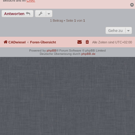
Besucht uns im
CHAT
Antworten
1 Beitrag • Seite
1
von
1
Gehe zu
CADwiesel
Foren-Übersicht
Alle Zeiten sind
UTC+02:00
Powered by
phpBB
® Forum Software © phpBB Limited
Deutsche Übersetzung durch
phpBB.de