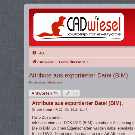
FAQ
CADwiesel
Foren-Übersicht
Attribute aus exportierter Datei (BIM).
Moderator:
Moderator
Antworten
Attribute aus exportierter Datei (BIM).
B
von
knapp
»
Fr 22. Mär 2019, 11:47
e
i
Hallo Zusammen,
t
ich habe eine aus DDS-CAD (BIM) exportierte Zeichnung (d
r
a
Die in BIM üblichen Eigenschaften wurden dabei ebenfalls e
g
In der DWG- Datei sind das dann so eine Art Attribute.