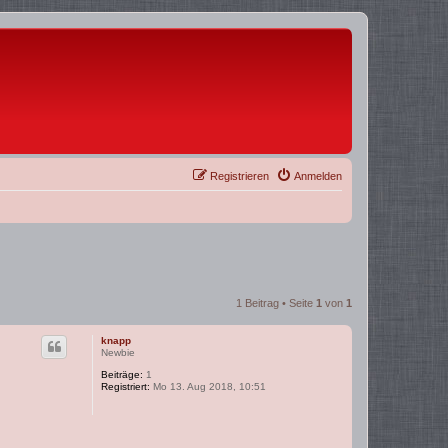
Registrieren
Anmelden
1 Beitrag • Seite
1
von
1
knapp
Newbie
Beiträge:
1
Registriert:
Mo 13. Aug 2018, 10:51