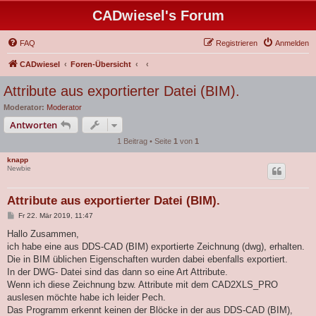
CADwiesel's Forum
FAQ
Registrieren
Anmelden
CADwiesel
Foren-Übersicht
Attribute aus exportierter Datei (BIM).
Moderator:
Moderator
Antworten
1 Beitrag • Seite
1
von
1
knapp
Newbie
Attribute aus exportierter Datei (BIM).
B
Fr 22. Mär 2019, 11:47
e
i
Hallo Zusammen,
t
ich habe eine aus DDS-CAD (BIM) exportierte Zeichnung (dwg), erhalten.
r
a
Die in BIM üblichen Eigenschaften wurden dabei ebenfalls exportiert.
g
In der DWG- Datei sind das dann so eine Art Attribute.
Wenn ich diese Zeichnung bzw. Attribute mit dem CAD2XLS_PRO
auslesen möchte habe ich leider Pech.
Das Programm erkennt keinen der Blöcke in der aus DDS-CAD (BIM),