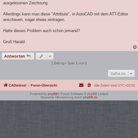
ausgelesenen Zeichnung.
Allerdings kann man diese "Attribute", in AutoCAD mit dem ATT-Editor
anschauen, sogar etwas eintragen.
Hatte dieses Problem auch schon jemand?
Gruß Harald
Antworten
1 Beitrag • Seite
1
von
1
Gehe zu
CADwiesel
Foren-Übersicht
Alle Zeiten sind
UTC+02:00
Powered by
phpBB
® Forum Software © phpBB Limited
Deutsche Übersetzung durch
phpBB.de