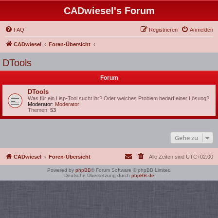
CADwiesel's Forum
FAQ
Registrieren
Anmelden
CADwiesel
Foren-Übersicht
DTools
Forum
DTools
Was für ein Lisp-Tool sucht ihr? Oder welches Problem bedarf einer Lösung?
Moderator:
Moderator
Themen:
53
Gehe zu
CADwiesel
Foren-Übersicht
Alle Zeiten sind
UTC+02:00
Powered by
phpBB
® Forum Software © phpBB Limited
Deutsche Übersetzung durch
phpBB.de