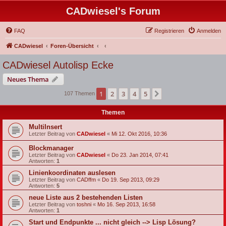
CADwiesel's Forum
FAQ
Registrieren
Anmelden
CADwiesel
Foren-Übersicht
CADwiesel Autolisp Ecke
Neues Thema
1
2
3
4
5
Nächste
107 Themen
Themen
MultiInsert
Letzter Beitrag von
CADwiesel
«
Mi 12. Okt 2016, 10:36
Blockmanager
Letzter Beitrag von
CADwiesel
«
Do 23. Jan 2014, 07:41
Antworten:
1
Linienkoordinaten auslesen
Letzter Beitrag von
CADffm
«
Do 19. Sep 2013, 09:29
Antworten:
5
neue Liste aus 2 bestehenden Listen
Letzter Beitrag von
toshni
«
Mo 16. Sep 2013, 16:58
Antworten:
1
Start und Endpunkte ... nicht gleich --> Lisp Lösung?