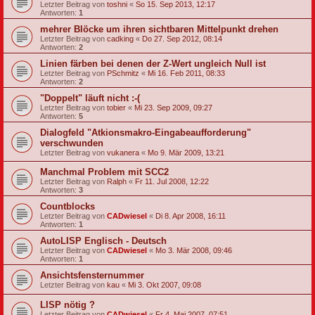
Letzter Beitrag von
toshni
«
So 15. Sep 2013, 12:17
Antworten:
1
mehrer Blöcke um ihren sichtbaren Mittelpunkt drehen
Letzter Beitrag von
cadking
«
Do 27. Sep 2012, 08:14
Antworten:
2
Linien färben bei denen der Z-Wert ungleich Null ist
Letzter Beitrag von
PSchmitz
«
Mi 16. Feb 2011, 08:33
Antworten:
2
"Doppelt" läuft nicht :-(
Letzter Beitrag von
tobier
«
Mi 23. Sep 2009, 09:27
Antworten:
5
Dialogfeld "Atkionsmakro-Eingabeaufforderung"
verschwunden
Letzter Beitrag von
vukanera
«
Mo 9. Mär 2009, 13:21
Manchmal Problem mit SCC2
Letzter Beitrag von
Ralph
«
Fr 11. Jul 2008, 12:22
Antworten:
3
Countblocks
Letzter Beitrag von
CADwiesel
«
Di 8. Apr 2008, 16:11
Antworten:
1
AutoLISP Englisch - Deutsch
Letzter Beitrag von
CADwiesel
«
Mo 3. Mär 2008, 09:46
Antworten:
1
Ansichtsfensternummer
Letzter Beitrag von
kau
«
Mi 3. Okt 2007, 09:08
LISP nötig ?
Letzter Beitrag von
CADwiesel
«
Fr 4. Mai 2007, 07:51