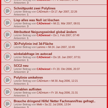
Antworten:
3
Schnittpunkt zwei Polylines
Letzter Beitrag von
CADmium
«
Di 17. Apr 2007, 22:26
Antworten:
1
Lisp alles was Null ist löschen
Letzter Beitrag von
CADwiesel
«
Mi 21. Mär 2007, 08:01
Antworten:
3
Attributtext Neigungswinkel global ändern
Letzter Beitrag von
CADwiesel
«
Do 1. Feb 2007, 07:48
Antworten:
1
3D-Polylinie ind 3d-Fläche
Letzter Beitrag von
Lammo
«
Mi 24. Jan 2007, 10:49
winkelabfrage im autocad
Letzter Beitrag von
CADwiesel
«
Do 18. Jan 2007, 07:51
Antworten:
1
SCC2 neu
Letzter Beitrag von
CADwiesel
«
Fr 20. Okt 2006, 20:37
Antworten:
2
Polylinie umkehren
Letzter Beitrag von
CADmium
«
Mi 30. Aug 2006, 12:21
Antworten:
1
Variablen auflisten
Letzter Beitrag von
CADmium
«
Fr 18. Aug 2006, 21:31
Antworten:
1
Brauche dringend Hilfe! Netter Fachmann/frau gefragt..
Letzter Beitrag von
Melli
«
Sa 22. Jul 2006, 13:54
Antworten:
3