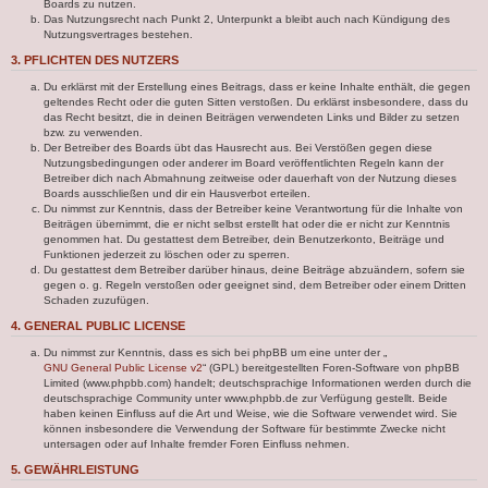
Boards zu nutzen.
Das Nutzungsrecht nach Punkt 2, Unterpunkt a bleibt auch nach Kündigung des
Nutzungsvertrages bestehen.
3. PFLICHTEN DES NUTZERS
Du erklärst mit der Erstellung eines Beitrags, dass er keine Inhalte enthält, die gegen
geltendes Recht oder die guten Sitten verstoßen. Du erklärst insbesondere, dass du
das Recht besitzt, die in deinen Beiträgen verwendeten Links und Bilder zu setzen
bzw. zu verwenden.
Der Betreiber des Boards übt das Hausrecht aus. Bei Verstößen gegen diese
Nutzungsbedingungen oder anderer im Board veröffentlichten Regeln kann der
Betreiber dich nach Abmahnung zeitweise oder dauerhaft von der Nutzung dieses
Boards ausschließen und dir ein Hausverbot erteilen.
Du nimmst zur Kenntnis, dass der Betreiber keine Verantwortung für die Inhalte von
Beiträgen übernimmt, die er nicht selbst erstellt hat oder die er nicht zur Kenntnis
genommen hat. Du gestattest dem Betreiber, dein Benutzerkonto, Beiträge und
Funktionen jederzeit zu löschen oder zu sperren.
Du gestattest dem Betreiber darüber hinaus, deine Beiträge abzuändern, sofern sie
gegen o. g. Regeln verstoßen oder geeignet sind, dem Betreiber oder einem Dritten
Schaden zuzufügen.
4. GENERAL PUBLIC LICENSE
Du nimmst zur Kenntnis, dass es sich bei phpBB um eine unter der „
GNU General Public License v2
“ (GPL) bereitgestellten Foren-Software von phpBB
Limited (www.phpbb.com) handelt; deutschsprachige Informationen werden durch die
deutschsprachige Community unter www.phpbb.de zur Verfügung gestellt. Beide
haben keinen Einfluss auf die Art und Weise, wie die Software verwendet wird. Sie
können insbesondere die Verwendung der Software für bestimmte Zwecke nicht
untersagen oder auf Inhalte fremder Foren Einfluss nehmen.
5. GEWÄHRLEISTUNG