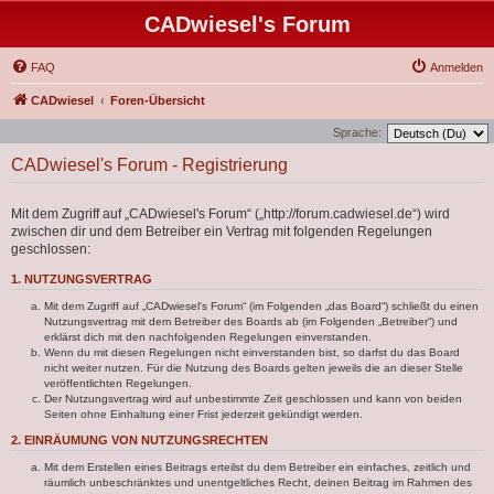
CADwiesel's Forum
FAQ
Anmelden
CADwiesel
Foren-Übersicht
Sprache:
CADwiesel's Forum - Registrierung
Mit dem Zugriff auf „CADwiesel's Forum“ („http://forum.cadwiesel.de“) wird
zwischen dir und dem Betreiber ein Vertrag mit folgenden Regelungen
geschlossen:
1. NUTZUNGSVERTRAG
Mit dem Zugriff auf „CADwiesel's Forum“ (im Folgenden „das Board“) schließt du einen
Nutzungsvertrag mit dem Betreiber des Boards ab (im Folgenden „Betreiber“) und
erklärst dich mit den nachfolgenden Regelungen einverstanden.
Wenn du mit diesen Regelungen nicht einverstanden bist, so darfst du das Board
nicht weiter nutzen. Für die Nutzung des Boards gelten jeweils die an dieser Stelle
veröffentlichten Regelungen.
Der Nutzungsvertrag wird auf unbestimmte Zeit geschlossen und kann von beiden
Seiten ohne Einhaltung einer Frist jederzeit gekündigt werden.
2. EINRÄUMUNG VON NUTZUNGSRECHTEN
Mit dem Erstellen eines Beitrags erteilst du dem Betreiber ein einfaches, zeitlich und
räumlich unbeschränktes und unentgeltliches Recht, deinen Beitrag im Rahmen des