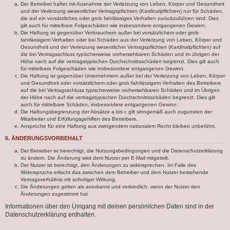
Der Betreiber haftet mit Ausnahme der Verletzung von Leben, Körper und Gesundheit
und der Verletzung wesentlicher Vertragspflichten (Kardinalpflichten) nur für Schäden,
die auf ein vorsätzliches oder grob fahrlässiges Verhalten zurückzuführen sind. Dies
gilt auch für mittelbare Folgeschäden wie insbesondere entgangenen Gewinn.
Die Haftung ist gegenüber Verbrauchern außer bei vorsätzlichem oder grob
fahrlässigem Verhalten oder bei Schäden aus der Verletzung von Leben, Körper und
Gesundheit und der Verletzung wesentlicher Vertragspflichten (Kardinalpflichten) auf
die bei Vertragsschluss typischerweise vorhersehbaren Schäden und im übrigen der
Höhe nach auf die vertragstypischen Durchschnittsschäden begrenzt. Dies gilt auch
für mittelbare Folgeschäden wie insbesondere entgangenen Gewinn.
Die Haftung ist gegenüber Unternehmern außer bei der Verletzung von Leben, Körper
und Gesundheit oder vorsätzlichem oder grob fahrlässigem Verhalten des Betreibers
auf die bei Vertragsschluss typischerweise vorhersehbaren Schäden und im Übrigen
der Höhe nach auf die vertragstypischen Durchschnittsschäden begrenzt. Dies gilt
auch für mittelbare Schäden, insbesondere entgangenen Gewinn.
Die Haftungsbegrenzung der Absätze a bis c gilt sinngemäß auch zugunsten der
Mitarbeiter und Erfüllungsgehilfen des Betreibers.
Ansprüche für eine Haftung aus zwingendem nationalem Recht bleiben unberührt.
6. ÄNDERUNGSVORBEHALT
Der Betreiber ist berechtigt, die Nutzungsbedingungen und die Datenschutzerklärung
zu ändern. Die Änderung wird dem Nutzer per E-Mail mitgeteilt.
Der Nutzer ist berechtigt, den Änderungen zu widersprechen. Im Falle des
Widerspruchs erlischt das zwischen dem Betreiber und dem Nutzer bestehende
Vertragsverhältnis mit sofortiger Wirkung.
Die Änderungen gelten als anerkannt und verbindlich, wenn der Nutzer den
Änderungen zugestimmt hat.
Informationen über den Umgang mit deinen persönlichen Daten sind in der
Datenschutzerklärung enthalten.