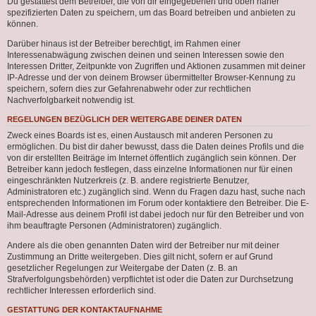
Du gestattest dem Betreiber, die von dir eingegebenen und oben näher
spezifizierten Daten zu speichern, um das Board betreiben und anbieten zu
können.
Darüber hinaus ist der Betreiber berechtigt, im Rahmen einer
Interessenabwägung zwischen deinen und seinen Interessen sowie den
Interessen Dritter, Zeitpunkte von Zugriffen und Aktionen zusammen mit deiner
IP-Adresse und der von deinem Browser übermittelter Browser-Kennung zu
speichern, sofern dies zur Gefahrenabwehr oder zur rechtlichen
Nachverfolgbarkeit notwendig ist.
REGELUNGEN BEZÜGLICH DER WEITERGABE DEINER DATEN
Zweck eines Boards ist es, einen Austausch mit anderen Personen zu
ermöglichen. Du bist dir daher bewusst, dass die Daten deines Profils und die
von dir erstellten Beiträge im Internet öffentlich zugänglich sein können. Der
Betreiber kann jedoch festlegen, dass einzelne Informationen nur für einen
eingeschränkten Nutzerkreis (z. B. andere registrierte Benutzer,
Administratoren etc.) zugänglich sind. Wenn du Fragen dazu hast, suche nach
entsprechenden Informationen im Forum oder kontaktiere den Betreiber. Die E-
Mail-Adresse aus deinem Profil ist dabei jedoch nur für den Betreiber und von
ihm beauftragte Personen (Administratoren) zugänglich.
Andere als die oben genannten Daten wird der Betreiber nur mit deiner
Zustimmung an Dritte weitergeben. Dies gilt nicht, sofern er auf Grund
gesetzlicher Regelungen zur Weitergabe der Daten (z. B. an
Strafverfolgungsbehörden) verpflichtet ist oder die Daten zur Durchsetzung
rechtlicher Interessen erforderlich sind.
GESTATTUNG DER KONTAKTAUFNAHME