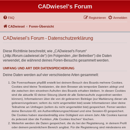
CADwiesel's Forum
FAQ
Registrieren
Anmelden
CADwiesel
Foren-Übersicht
CADwiesel's Forum - Datenschutzerklärung
Diese Richtlinie beschreibt, wie „CADwiesel's Forum“
(„http://forum.cadwiesel.de“) (im Folgenden „der Betreiber“) die Daten
verwendet, die während deines Foren-Besuchs gesammelt werden.
UMFANG UND ART DER DATENSPEICHERUNG
Deine Daten werden auf vier verschiedene Arten gesammelt:
Die Forensoftware phpBB erstellt bei deinem Besuch des Boards mehrere Cookies.
Cookies sind kleine Textdateien, die dein Browser als temporäre Dateien ablegt und
die zwischen den einzelnen Aufrufen des Boards erhalten bleiben. In diesen Cookies
sind die aktuelle ID deiner Sitzung (damit dir alle Seitenaufrufe zugeordnet werden
können), Informationen über die von dir gelesenen Beiträge (zur Markierung dieser als
gelesen/ungelesen; sofern du nicht angemeldet bist) sowie Informationen über deine
Teilnahme an Umfragen (sofern du nicht angemeldet bist) gespeichert. Ferner werden
deine Benutzer-ID, ein Authentifizierungsschlüssel und eine Session-ID gespeichert.
Die Cookies haben standardmäßig eine Gültigkeit von einem Jahr. Alle Cookies kannst
du jederzeit über die Funktion „Alle Cookies löschen“ löschen.
Weiterhin werden die Daten gespeichert, die du bei der Registrierung, in deinem Profil
oder deinem persönlichem Bereich angibst. Für die Registrierung sind mindestens ein