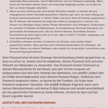
eindeutiger Benutzername, eine E-Mail-Adresse und ein Passwort notwendig. Wenn
durch den Betreiber weitere Daten als notwendig festgelegt wurden, so ist dies für
dich vor deren Eingabe ersichtlich.
Wenn du einen Beitrag oder eine private Nachricht erstellst, so werden die dort
eingegebenen Daten ebenfalls gespeichert. Gleiches gilt, wenn du einen Beitrag als
Entwurf zwischenspeicherst. In diesen Fällen wird auch deine IP-Adresse gespeichert.
Die IP-Adresse wird weiterhin bei folgenden Aktionen gespeichert: Löschen und
Ändern von Beiträgen (dazu zählen Private Nachrichten und Umfragen), Änderungen
an zentralen Profildaten (E-Mail-Adresse, Kontoaktivierung, Benutzer-Passwort) und
gescheiterte Anmeldeversuche. Die von deinem Browser übermittelte Browser-
Kennzeichnung (User Agent) wird nur in der „Wer ist online?“-Funktion angezeigt und
nicht dauerhaft gespeichert.
Schließlich erfordern einzelne Funktionen des Boards, dass weitere Daten
gespeichert werden. Dazu gehören dein Abstimmungsverhalten bei Umfragen, der
Gelesen-Status von deinen Beiträgen oder explizit von dir gesetzte Lesezeichen oder
Benachrichtigungsfunktionen.
Dein Passwort wird mit einer Einwege-Verschlüsselung (Hash) gespeichert, so
dass es sicher ist. Jedoch wird dir empfohlen, dieses Passwort nicht auf einer
Vielzahl von Webseiten zu verwenden. Das Passwort ist dein Schlüssel zu
deinem Benutzerkonto für das Board, also geh mit ihm sorgsam um.
Insbesondere wird dich kein Vertreter des Betreibers, von phpBB Limited oder
ein Dritter berechtigterweise nach deinem Passwort fragen. Solltest du dein
Passwort vergessen haben, so kannst du die Funktion „Ich habe mein
Passwort vergessen“ benutzen. Die phpBB-Software fragt dich dann nach
deinem Benutzernamen und deiner E-Mail-Adresse und sendet anschließend
ein neu generiertes Passwort an diese Adresse, mit dem du dann auf das
Board zugreifen kannst.
GESTATTUNG DER DATENSPEICHERUNG