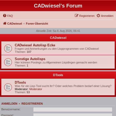
CADwiesel's Forum
FAQ
Registrieren
Anmelden
CADwiesel
Foren-Übersicht
Aktuelle Zeit: Sa 8. Aug 2026, 06:41
CADwiesel
CADwiesel Autolisp Ecke
Fragen und Anmerkungen zu den Lispprogrammen von CADwiesel
Themen:
107
Sonstige Autolisps
Hier können Postings zu Allgemeinen Lispdingen gemacht werden
Themen:
1
DTools
DTools
Was für ein Lisp-Tool sucht ihr? Oder welches Problem bedarf einer Lösung?
Moderator:
Moderator
Themen:
53
ANMELDEN
•
REGISTRIEREN
Benutzername:
Passwort: