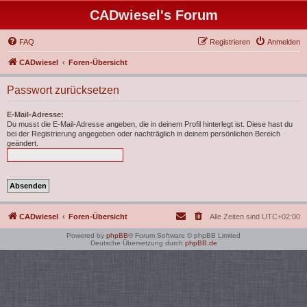
CADwiesel's Forum
FAQ
Registrieren
Anmelden
CADwiesel
Foren-Übersicht
Passwort zurücksetzen
E-Mail-Adresse:
Du musst die E-Mail-Adresse angeben, die in deinem Profil hinterlegt ist. Diese hast du
bei der Registrierung angegeben oder nachträglich in deinem persönlichen Bereich
geändert.
CADwiesel
Foren-Übersicht
Alle Zeiten sind
UTC+02:00
Powered by
phpBB
® Forum Software © phpBB Limited
Deutsche Übersetzung durch
phpBB.de