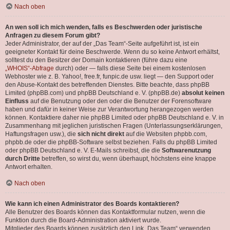
Nach oben
An wen soll ich mich wenden, falls es Beschwerden oder juristische
Anfragen zu diesem Forum gibt?
Jeder Administrator, der auf der „Das Team“-Seite aufgeführt ist, ist ein
geeigneter Kontakt für deine Beschwerde. Wenn du so keine Antwort erhältst,
solltest du den Besitzer der Domain kontaktieren (führe dazu eine
„WHOIS“-Abfrage
durch) oder — falls diese Seite bei einem kostenlosen
Webhoster wie z. B. Yahoo!, free.fr, funpic.de usw. liegt — den Support oder
den Abuse-Kontakt des betreffenden Dienstes. Bitte beachte, dass phpBB
Limited (phpBB.com) und phpBB Deutschland e. V. (phpBB.de)
absolut keinen
Einfluss
auf die Benutzung oder den oder die Benutzer der Forensoftware
haben und dafür in keiner Weise zur Verantwortung herangezogen werden
können. Kontaktiere daher nie phpBB Limited oder phpBB Deutschland e. V. in
Zusammenhang mit jeglichen juristischen Fragen (Unterlassungserklärungen,
Haftungsfragen usw.), die
sich nicht direkt
auf die Websiten phpbb.com,
phpbb.de oder die phpBB-Software selbst beziehen. Falls du phpBB Limited
oder phpBB Deutschland e. V. E-Mails schreibst, die die
Softwarenutzung
durch Dritte
betreffen, so wirst du, wenn überhaupt, höchstens eine knappe
Antwort erhalten.
Nach oben
Wie kann ich einen Administrator des Boards kontaktieren?
Alle Benutzer des Boards können das Kontaktformular nutzen, wenn die
Funktion durch die Board-Administration aktiviert wurde.
Mitglieder des Boards können zusätzlich den Link „Das Team“ verwenden.