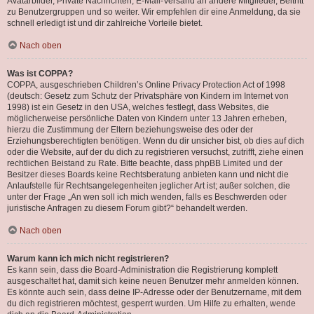
Avatarbilder, Private Nachrichten, E-Mail-Versand an andere Mitglieder, Beitritt
zu Benutzergruppen und so weiter. Wir empfehlen dir eine Anmeldung, da sie
schnell erledigt ist und dir zahlreiche Vorteile bietet.
Nach oben
Was ist COPPA?
COPPA, ausgeschrieben Children’s Online Privacy Protection Act of 1998
(deutsch: Gesetz zum Schutz der Privatsphäre von Kindern im Internet von
1998) ist ein Gesetz in den USA, welches festlegt, dass Websites, die
möglicherweise persönliche Daten von Kindern unter 13 Jahren erheben,
hierzu die Zustimmung der Eltern beziehungsweise des oder der
Erziehungsberechtigten benötigen. Wenn du dir unsicher bist, ob dies auf dich
oder die Website, auf der du dich zu registrieren versuchst, zutrifft, ziehe einen
rechtlichen Beistand zu Rate. Bitte beachte, dass phpBB Limited und der
Besitzer dieses Boards keine Rechtsberatung anbieten kann und nicht die
Anlaufstelle für Rechtsangelegenheiten jeglicher Art ist; außer solchen, die
unter der Frage „An wen soll ich mich wenden, falls es Beschwerden oder
juristische Anfragen zu diesem Forum gibt?“ behandelt werden.
Nach oben
Warum kann ich mich nicht registrieren?
Es kann sein, dass die Board-Administration die Registrierung komplett
ausgeschaltet hat, damit sich keine neuen Benutzer mehr anmelden können.
Es könnte auch sein, dass deine IP-Adresse oder der Benutzername, mit dem
du dich registrieren möchtest, gesperrt wurden. Um Hilfe zu erhalten, wende