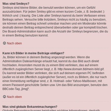
Was sind Smileys?
Smileys sind kleine Bilder, die benutzt werden können, um ein Gefühl
auszudrücken. Für jeden Smiley gibt es einen kurzen Code, z. B. bedeutet :)
fröhlich und :( traurig. Die Liste aller Smileys kannst du beim Verfassen eines
Beitrags sehen. Versuche bitte trotzdem, Smileys nicht zu häufig zu benutzen,
sie können einen Beitrag schnell unlesbar machen und ein Moderator könnte
deshalb deinen Beitrag entsprechend überarbeiten oder gar komplett löschen.
Die Board-Administration kann auch die Anzahl der Smileys begrenzen, die du
in einem Beitrag benutzen kannst.
Nach oben
Kann ich Bilder in meine Beiträge einfügen?
Ja, Bilder können in deinem Beitrag angezeigt werden. Wenn die
Administration Dateianhänge erlaubt hat, kannst du das Bild auch direkt
hochladen. Ansonsten musst du zu einem Bild verlinken, das auf einem
öffentlich zugänglichen Server liegt, z. B. http://www.domain.tld/mein-bild.gif.
Du kannst weder Bilder verlinken, die sich auf deinem eigenen PC befinden
(außer es ist ein öffentlich zugänglicher Server), noch zu Bildern, die nur nach
einer Anmeldung verfügbar sind, z. B. Hotmail- oder Yahoo-Mailboxen, mit
einem Passwort geschützte Seiten usw. Um das Bild anzuzeigen, benutze den
BBCode-Tag „[img]“.
Nach oben
Was sind globale Bekanntmachungen?
Globale Bekanntmachungen beinhalten wichtige Informationen, deshalb