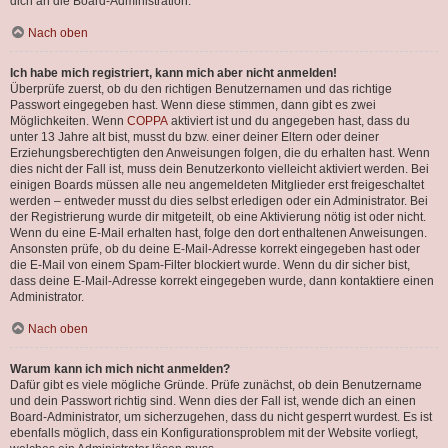
dich an die Board-Administration.
Nach oben
Ich habe mich registriert, kann mich aber nicht anmelden!
Überprüfe zuerst, ob du den richtigen Benutzernamen und das richtige
Passwort eingegeben hast. Wenn diese stimmen, dann gibt es zwei
Möglichkeiten. Wenn
COPPA
aktiviert ist und du angegeben hast, dass du
unter 13 Jahre alt bist, musst du bzw. einer deiner Eltern oder deiner
Erziehungsberechtigten den Anweisungen folgen, die du erhalten hast. Wenn
dies nicht der Fall ist, muss dein Benutzerkonto vielleicht aktiviert werden. Bei
einigen Boards müssen alle neu angemeldeten Mitglieder erst freigeschaltet
werden – entweder musst du dies selbst erledigen oder ein Administrator. Bei
der Registrierung wurde dir mitgeteilt, ob eine Aktivierung nötig ist oder nicht.
Wenn du eine E-Mail erhalten hast, folge den dort enthaltenen Anweisungen.
Ansonsten prüfe, ob du deine E-Mail-Adresse korrekt eingegeben hast oder
die E-Mail von einem Spam-Filter blockiert wurde. Wenn du dir sicher bist,
dass deine E-Mail-Adresse korrekt eingegeben wurde, dann kontaktiere einen
Administrator.
Nach oben
Warum kann ich mich nicht anmelden?
Dafür gibt es viele mögliche Gründe. Prüfe zunächst, ob dein Benutzername
und dein Passwort richtig sind. Wenn dies der Fall ist, wende dich an einen
Board-Administrator, um sicherzugehen, dass du nicht gesperrt wurdest. Es ist
ebenfalls möglich, dass ein Konfigurationsproblem mit der Website vorliegt,