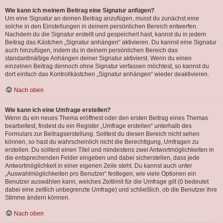
Wie kann ich meinem Beitrag eine Signatur anfügen?
Um eine Signatur an deinen Beitrag anzufügen, musst du zunächst eine
solche in den Einstellungen in deinem persönlichen Bereich entwerfen.
Nachdem du die Signatur erstellt und gespeichert hast, kannst du in jedem
Beitrag das Kästchen „Signatur anhängen“ aktivieren. Du kannst eine Signatur
auch hinzufügen, indem du in deinem persönlichen Bereich das
standardmäßige Anhängen deiner Signatur aktivierst. Wenn du einen
einzelnen Beitrag dennoch ohne Signatur verfassen möchtest, so kannst du
dort einfach das Kontrollkästchen „Signatur anhängen“ wieder deaktivieren.
Nach oben
Wie kann ich eine Umfrage erstellen?
Wenn du ein neues Thema eröffnest oder den ersten Beitrag eines Themas
bearbeitest, findest du ein Register „Umfrage erstellen“ unterhalb des
Formulars zur Beitragserstellung. Solltest du diesen Bereich nicht sehen
können, so hast du wahrscheinlich nicht die Berechtigung, Umfragen zu
erstellen. Du solltest einen Titel und mindestens zwei Antwortmöglichkeiten in
die entsprechenden Felder eingeben und dabei sicherstellen, dass jede
Antwortmöglichkeit in einer eigenen Zeile steht. Du kannst auch unter
„Auswahlmöglichkeiten pro Benutzer“ festlegen, wie viele Optionen ein
Benutzer auswählen kann, welches Zeitlimit für die Umfrage gilt (0 bedeutet
dabei eine zeitlich unbegrenzte Umfrage) und schließlich, ob die Benutzer ihre
Stimme ändern können.
Nach oben