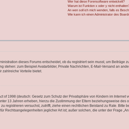
Wer hat diese Forensoftware entwickelt?
Warum ist Funktion x oder y nicht enthalten
An wen soll ich mich wenden, falls es Besc
Wie kann ich einen Administrator des Board
istration dieses Forums entscheidet, ob du registriert sein musst, um Beiträge zu s
ung stehen: zum Beispiel Avatarbilder, Private Nachrichten, E-Mail-Versand an ander
 zahlreiche Vorteile bietet.
t of 1998 (deutsch: Gesetz zum Schutz der Privatsphäre von Kindern im Internet vo
unter 13 Jahren erheben, hierzu die Zustimmung der Eltern beziehungsweise des o
h zu registrieren versuchst, zutrifft, ziehe einen rechtlichen Beistand zu Rate. Bit
für Rechtsangelegenheiten jeglicher Art ist; außer solchen, die unter der Frage „
.