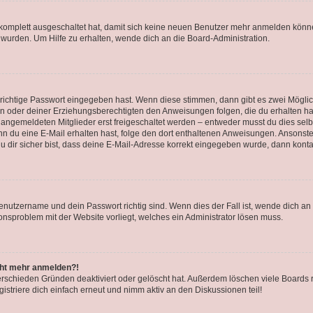
g komplett ausgeschaltet hat, damit sich keine neuen Benutzer mehr anmelden könn
 wurden. Um Hilfe zu erhalten, wende dich an die Board-Administration.
 richtige Passwort eingegeben hast. Wenn diese stimmen, dann gibt es zwei Mögl
tern oder deiner Erziehungsberechtigten den Anweisungen folgen, die du erhalten ha
u angemeldeten Mitglieder erst freigeschaltet werden – entweder musst du dies selbs
. Wenn du eine E-Mail erhalten hast, folge den dort enthaltenen Anweisungen. Ansons
 dir sicher bist, dass deine E-Mail-Adresse korrekt eingegeben wurde, dann kontak
Benutzername und dein Passwort richtig sind. Wenn dies der Fall ist, wende dich a
ionsproblem mit der Website vorliegt, welches ein Administrator lösen muss.
icht mehr anmelden?!
erschieden Gründen deaktiviert oder gelöscht hat. Außerdem löschen viele Boards r
triere dich einfach erneut und nimm aktiv an den Diskussionen teil!