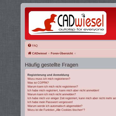
FAQ
CADwiesel
Foren-Übersicht
Häufig gestellte Fragen
Registrierung und Anmeldung
Wozu muss ich mich registrieren?
Was ist COPPA?
Warum kann ich mich nicht registrieren?
Ich habe mich registriert, kann mich aber nicht anmelden!
Warum kann ich mich nicht anmelden?
Ich habe mich vor einiger Zeit registriert, kann mich aber nicht mehr 
Ich habe mein Passwort vergessen!
Warum werde ich automatisch abgemeldet?
Wozu ist die Funktion „Alle Cookies löschen“?