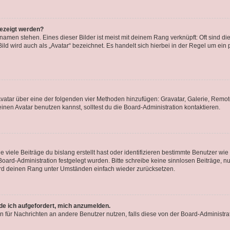
gezeigt werden?
amen stehen. Eines dieser Bilder ist meist mit deinem Rang verknüpft: Oft sind di
ld wird auch als „Avatar“ bezeichnet. Es handelt sich hierbei in der Regel um ein
 Avatar über eine der folgenden vier Methoden hinzufügen: Gravatar, Galerie, Rem
en Avatar benutzen kannst, solltest du die Board-Administration kontaktieren.
viele Beiträge du bislang erstellt hast oder identifizieren bestimmte Benutzer w
 Board-Administration festgelegt wurden. Bitte schreibe keine sinnlosen Beiträge
wird deinen Rang unter Umständen einfach wieder zurücksetzen.
rde ich aufgefordert, mich anzumelden.
ion für Nachrichten an andere Benutzer nutzen, falls diese von der Board-Administ