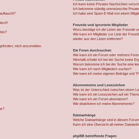
Ich kann keine Privaten Nachrichten versch
Ich bekomme ständig unerwünschte Private
auftaucht?
Ich habe eine Spam-E-Mail von einem Mitgli
alsch!
Freunde und ignorierte Mitglieder
Wozu benötige ich die Listen der Freunde un
rden?
Wie kann ich Mitglieder zur Liste der Freund
wieder aus den Listen entfernen?
fgefordert, mich anzumelden.
Die Foren durchsuchen
Wie kann ich ein Forum oder mehrere For
Weshalb erhalte ich bei der Suche keine Er
Warum bekomme ich bei der Suche eine lee
Wie kann ich nach Mitgliedern suchen?
Wie kann ich meine eigenen Beiträge und T
Abonnements und Lesezeichen
Was ist der Unterschied zwischen einem L
Wie kann ich ein Lesezeichen auf ein Them
Wie kann ich ein Forum abonnieren?
Wie deaktiviere ich meine Abonnements?
gs?
Dateianhänge
Welche Dateianhänge sind in diesem Forum
Kann ich eine Übersicht all meiner Dateian
phpBB betreffende Fragen