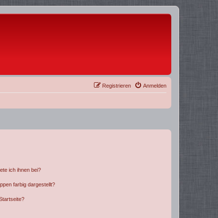
Registrieren
Anmelden
ete ich ihnen bei?
en farbig dargestellt?
tartseite?