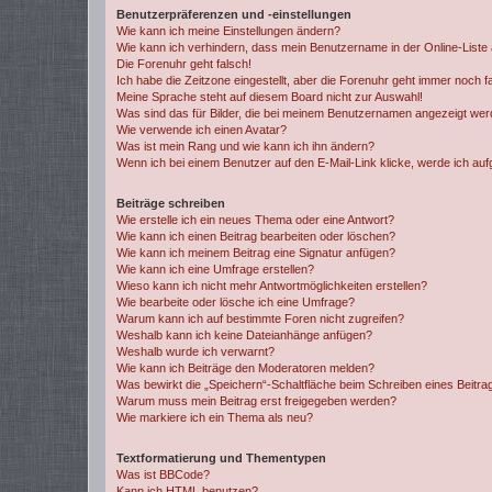
Benutzerpräferenzen und -einstellungen
Wie kann ich meine Einstellungen ändern?
Wie kann ich verhindern, dass mein Benutzername in der Online-Liste 
Die Forenuhr geht falsch!
Ich habe die Zeitzone eingestellt, aber die Forenuhr geht immer noch f
Meine Sprache steht auf diesem Board nicht zur Auswahl!
Was sind das für Bilder, die bei meinem Benutzernamen angezeigt we
Wie verwende ich einen Avatar?
Was ist mein Rang und wie kann ich ihn ändern?
Wenn ich bei einem Benutzer auf den E-Mail-Link klicke, werde ich au
Beiträge schreiben
Wie erstelle ich ein neues Thema oder eine Antwort?
Wie kann ich einen Beitrag bearbeiten oder löschen?
Wie kann ich meinem Beitrag eine Signatur anfügen?
Wie kann ich eine Umfrage erstellen?
Wieso kann ich nicht mehr Antwortmöglichkeiten erstellen?
Wie bearbeite oder lösche ich eine Umfrage?
Warum kann ich auf bestimmte Foren nicht zugreifen?
Weshalb kann ich keine Dateianhänge anfügen?
Weshalb wurde ich verwarnt?
Wie kann ich Beiträge den Moderatoren melden?
Was bewirkt die „Speichern“-Schaltfläche beim Schreiben eines Beitra
Warum muss mein Beitrag erst freigegeben werden?
Wie markiere ich ein Thema als neu?
Textformatierung und Thementypen
Was ist BBCode?
Kann ich HTML benutzen?