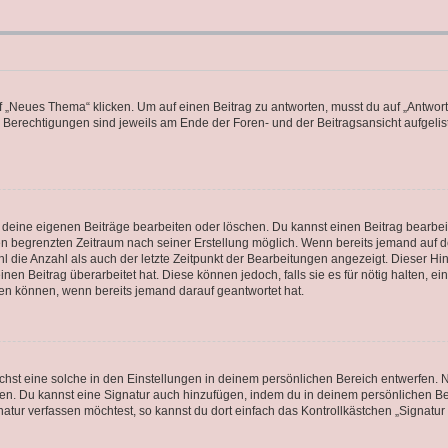
„Neues Thema“ klicken. Um auf einen Beitrag zu antworten, musst du auf „Antworte
e Berechtigungen sind jeweils am Ende der Foren- und der Beitragsansicht aufgeliste
r deine eigenen Beiträge bearbeiten oder löschen. Du kannst einen Beitrag bearbe
inen begrenzten Zeitraum nach seiner Erstellung möglich. Wenn bereits jemand auf de
 die Anzahl als auch der letzte Zeitpunkt der Bearbeitungen angezeigt. Dieser Hi
en Beitrag überarbeitet hat. Diese können jedoch, falls sie es für nötig halten, ei
hen können, wenn bereits jemand darauf geantwortet hat.
st eine solche in den Einstellungen in deinem persönlichen Bereich entwerfen. Na
eren. Du kannst eine Signatur auch hinzufügen, indem du in deinem persönlichen 
atur verfassen möchtest, so kannst du dort einfach das Kontrollkästchen „Signatu