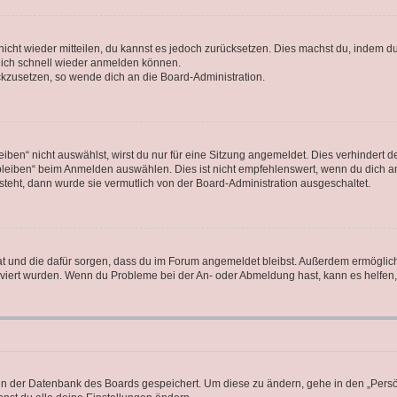
 nicht wieder mitteilen, du kannst es jedoch zurücksetzen. Dies machst du, indem 
 dich schnell wieder anmelden können.
ückzusetzen, so wende dich an die Board-Administration.
en“ nicht auswählst, wirst du nur für eine Sitzung angemeldet. Dies verhindert 
leiben“ beim Anmelden auswählen. Dies ist nicht empfehlenswert, wenn du dich an
 steht, dann wurde sie vermutlich von der Board-Administration ausgeschaltet.
 hat und die dafür sorgen, dass du im Forum angemeldet bleibst. Außerdem ermögli
tiviert wurden. Wenn du Probleme bei der An- oder Abmeldung hast, kann es helfen
n in der Datenbank des Boards gespeichert. Um diese zu ändern, gehe in den „Persö