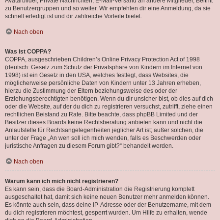
Avatarbilder, Private Nachrichten, E-Mail-Versand an andere Mitglieder, Beitritt
zu Benutzergruppen und so weiter. Wir empfehlen dir eine Anmeldung, da sie
schnell erledigt ist und dir zahlreiche Vorteile bietet.
Nach oben
Was ist COPPA?
COPPA, ausgeschrieben Children’s Online Privacy Protection Act of 1998
(deutsch: Gesetz zum Schutz der Privatsphäre von Kindern im Internet von
1998) ist ein Gesetz in den USA, welches festlegt, dass Websites, die
möglicherweise persönliche Daten von Kindern unter 13 Jahren erheben,
hierzu die Zustimmung der Eltern beziehungsweise des oder der
Erziehungsberechtigten benötigen. Wenn du dir unsicher bist, ob dies auf dich
oder die Website, auf der du dich zu registrieren versuchst, zutrifft, ziehe einen
rechtlichen Beistand zu Rate. Bitte beachte, dass phpBB Limited und der
Besitzer dieses Boards keine Rechtsberatung anbieten kann und nicht die
Anlaufstelle für Rechtsangelegenheiten jeglicher Art ist; außer solchen, die
unter der Frage „An wen soll ich mich wenden, falls es Beschwerden oder
juristische Anfragen zu diesem Forum gibt?“ behandelt werden.
Nach oben
Warum kann ich mich nicht registrieren?
Es kann sein, dass die Board-Administration die Registrierung komplett
ausgeschaltet hat, damit sich keine neuen Benutzer mehr anmelden können.
Es könnte auch sein, dass deine IP-Adresse oder der Benutzername, mit dem
du dich registrieren möchtest, gesperrt wurden. Um Hilfe zu erhalten, wende