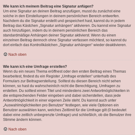
Wie kann ich meinem Beitrag eine Signatur anfügen?
Um eine Signatur an deinen Beitrag anzufügen, musst du zunächst eine
solche in den Einstellungen in deinem persönlichen Bereich entwerfen.
Nachdem du die Signatur erstellt und gespeichert hast, kannst du in jedem
Beitrag das Kästchen „Signatur anhängen“ aktivieren. Du kannst eine Signatur
auch hinzufügen, indem du in deinem persönlichen Bereich das
standardmäßige Anhängen deiner Signatur aktivierst. Wenn du einen
einzelnen Beitrag dennoch ohne Signatur verfassen möchtest, so kannst du
dort einfach das Kontrollkästchen „Signatur anhängen“ wieder deaktivieren.
Nach oben
Wie kann ich eine Umfrage erstellen?
Wenn du ein neues Thema eröffnest oder den ersten Beitrag eines Themas
bearbeitest, findest du ein Register „Umfrage erstellen“ unterhalb des
Formulars zur Beitragserstellung. Solltest du diesen Bereich nicht sehen
können, so hast du wahrscheinlich nicht die Berechtigung, Umfragen zu
erstellen. Du solltest einen Titel und mindestens zwei Antwortmöglichkeiten in
die entsprechenden Felder eingeben und dabei sicherstellen, dass jede
Antwortmöglichkeit in einer eigenen Zeile steht. Du kannst auch unter
„Auswahlmöglichkeiten pro Benutzer“ festlegen, wie viele Optionen ein
Benutzer auswählen kann, welches Zeitlimit für die Umfrage gilt (0 bedeutet
dabei eine zeitlich unbegrenzte Umfrage) und schließlich, ob die Benutzer ihre
Stimme ändern können.
Nach oben