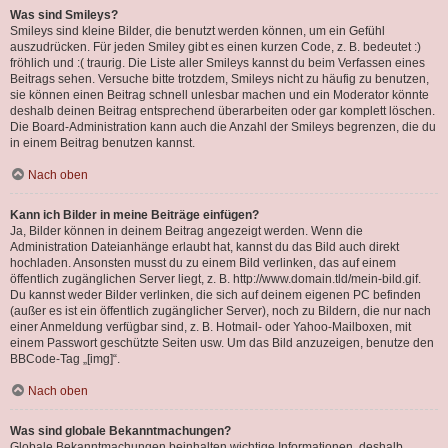
Was sind Smileys?
Smileys sind kleine Bilder, die benutzt werden können, um ein Gefühl
auszudrücken. Für jeden Smiley gibt es einen kurzen Code, z. B. bedeutet :)
fröhlich und :( traurig. Die Liste aller Smileys kannst du beim Verfassen eines
Beitrags sehen. Versuche bitte trotzdem, Smileys nicht zu häufig zu benutzen,
sie können einen Beitrag schnell unlesbar machen und ein Moderator könnte
deshalb deinen Beitrag entsprechend überarbeiten oder gar komplett löschen.
Die Board-Administration kann auch die Anzahl der Smileys begrenzen, die du
in einem Beitrag benutzen kannst.
Nach oben
Kann ich Bilder in meine Beiträge einfügen?
Ja, Bilder können in deinem Beitrag angezeigt werden. Wenn die
Administration Dateianhänge erlaubt hat, kannst du das Bild auch direkt
hochladen. Ansonsten musst du zu einem Bild verlinken, das auf einem
öffentlich zugänglichen Server liegt, z. B. http://www.domain.tld/mein-bild.gif.
Du kannst weder Bilder verlinken, die sich auf deinem eigenen PC befinden
(außer es ist ein öffentlich zugänglicher Server), noch zu Bildern, die nur nach
einer Anmeldung verfügbar sind, z. B. Hotmail- oder Yahoo-Mailboxen, mit
einem Passwort geschützte Seiten usw. Um das Bild anzuzeigen, benutze den
BBCode-Tag „[img]“.
Nach oben
Was sind globale Bekanntmachungen?
Globale Bekanntmachungen beinhalten wichtige Informationen, deshalb