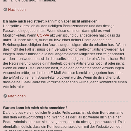
dich an die Board-Administration.
Nach oben
Ich habe mich registriert, kann mich aber nicht anmelden!
Überprüfe zuerst, ob du den richtigen Benutzernamen und das richtige
Passwort eingegeben hast. Wenn diese stimmen, dann gibt es zwei
Möglichkeiten. Wenn
COPPA
aktiviert ist und du angegeben hast, dass du
unter 13 Jahre alt bist, musst du bzw. einer deiner Eltern oder deiner
Erziehungsberechtigten den Anweisungen folgen, die du erhalten hast. Wenn
dies nicht der Fall ist, muss dein Benutzerkonto vielleicht aktiviert werden. Bei
einigen Boards müssen alle neu angemeldeten Mitglieder erst freigeschaltet
werden – entweder musst du dies selbst erledigen oder ein Administrator. Bei
der Registrierung wurde dir mitgeteilt, ob eine Aktivierung nötig ist oder nicht.
Wenn du eine E-Mail erhalten hast, folge den dort enthaltenen Anweisungen.
Ansonsten prüfe, ob du deine E-Mail-Adresse korrekt eingegeben hast oder
die E-Mail von einem Spam-Filter blockiert wurde. Wenn du dir sicher bist,
dass deine E-Mail-Adresse korrekt eingegeben wurde, dann kontaktiere einen
Administrator.
Nach oben
Warum kann ich mich nicht anmelden?
Dafür gibt es viele mögliche Gründe. Prüfe zunächst, ob dein Benutzername
und dein Passwort richtig sind. Wenn dies der Fall ist, wende dich an einen
Board-Administrator, um sicherzugehen, dass du nicht gesperrt wurdest. Es ist
ebenfalls möglich, dass ein Konfigurationsproblem mit der Website vorliegt,