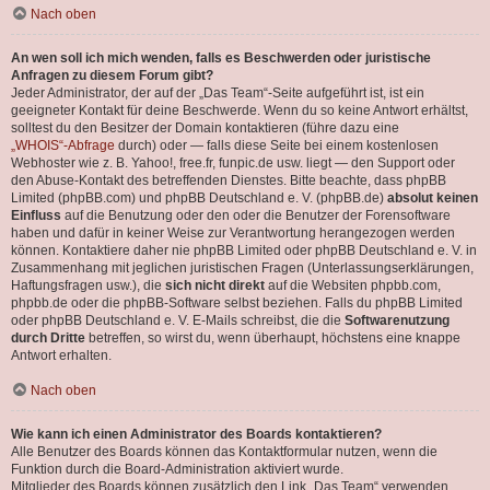
Nach oben
An wen soll ich mich wenden, falls es Beschwerden oder juristische
Anfragen zu diesem Forum gibt?
Jeder Administrator, der auf der „Das Team“-Seite aufgeführt ist, ist ein
geeigneter Kontakt für deine Beschwerde. Wenn du so keine Antwort erhältst,
solltest du den Besitzer der Domain kontaktieren (führe dazu eine
„WHOIS“-Abfrage
durch) oder — falls diese Seite bei einem kostenlosen
Webhoster wie z. B. Yahoo!, free.fr, funpic.de usw. liegt — den Support oder
den Abuse-Kontakt des betreffenden Dienstes. Bitte beachte, dass phpBB
Limited (phpBB.com) und phpBB Deutschland e. V. (phpBB.de)
absolut keinen
Einfluss
auf die Benutzung oder den oder die Benutzer der Forensoftware
haben und dafür in keiner Weise zur Verantwortung herangezogen werden
können. Kontaktiere daher nie phpBB Limited oder phpBB Deutschland e. V. in
Zusammenhang mit jeglichen juristischen Fragen (Unterlassungserklärungen,
Haftungsfragen usw.), die
sich nicht direkt
auf die Websiten phpbb.com,
phpbb.de oder die phpBB-Software selbst beziehen. Falls du phpBB Limited
oder phpBB Deutschland e. V. E-Mails schreibst, die die
Softwarenutzung
durch Dritte
betreffen, so wirst du, wenn überhaupt, höchstens eine knappe
Antwort erhalten.
Nach oben
Wie kann ich einen Administrator des Boards kontaktieren?
Alle Benutzer des Boards können das Kontaktformular nutzen, wenn die
Funktion durch die Board-Administration aktiviert wurde.
Mitglieder des Boards können zusätzlich den Link „Das Team“ verwenden.